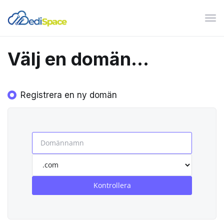
Växl
nav
Välj en domän...
Registrera en ny domän
Kontrollera