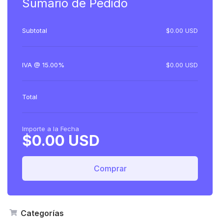
Sumario de Pedido
Subtotal
$0.00 USD
IVA @ 15.00%
$0.00 USD
Total
Importe a la Fecha
$0.00 USD
Comprar
Categorías