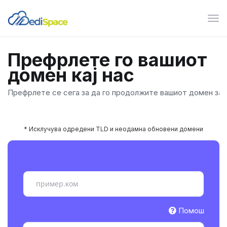
Вкл
ја
нав
Префрлете го вашиот
домен кај нас
Префрлете се сега за да го продолжите вашиот домен за 1
* Исклучува одредени TLD и неодамна обновени домени
Помош