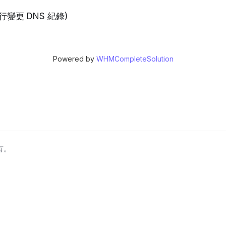
變更 DNS 紀錄)
Powered by
WHMCompleteSolution
所有。