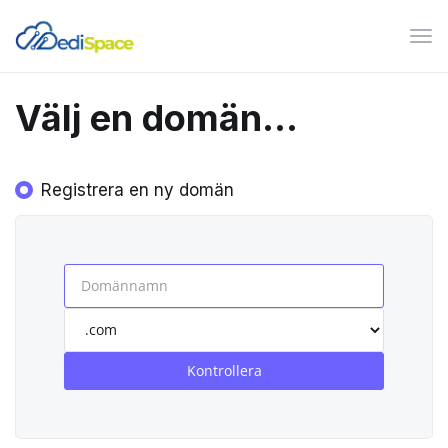
Växl
nav
Välj en domän...
Registrera en ny domän
Kontrollera