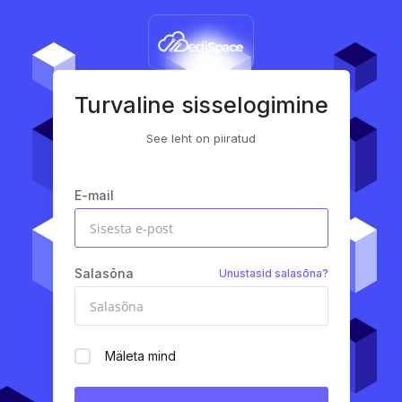
Turvaline sisselogimine
See leht on piiratud
E-mail
Salasõna
Unustasid salasõna?
Mäleta mind