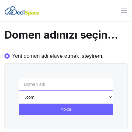
Nav
keçi
Domen adınızı seçin...
Yeni domen adı əlavə etmək istəyirəm.
Yoxla