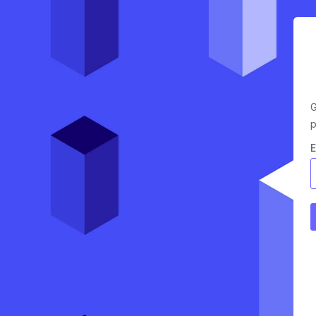
G
p
E